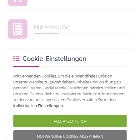
Hubertus 2 Go
Cookie-Einstellungen
Team
Wir verwenden Cookies, um die einwandfreie Funktion
unserer Website zu gewährleisten, Inhalte und Werbung zu
personalisieren, Social Media-Funktionen bereitzustellen und
Parken vor Ort
unseren Datenverkehr zu analysieren. Weitere Informationen
zu den von uns eingesetzten Cookies erhalten Sie in den
individuellen Einstellungen
.
ALLE AKZEPTIEREN
Liefern & Lagern
NOTWENDIGE COOKIES AKZEPTIEREN