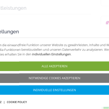
tleistungen
undenkarte
ellungen
D
B
 die einwandfreie Funktion unserer Website zu gewährleisten, Inhalte und 
P
ungen
edia-Funktionen bereitzustellen und unseren Datenverkehr zu analysieren. We
B
es erhalten Sie in den
individuellen Einstellungen
.
K
R
ALLE AKZEPTIEREN
I
apotheke, KfZ-Verbandskasten und Reiseapotheke
NOTWENDIGE COOKIES AKZEPTIEREN
zinen
Wir 
INDIVIDUELLE EINSTELLUNGEN
des B
Z
|
COOKIE POLICY