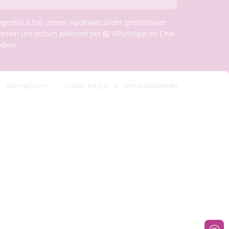
ugenblick hat unsere Apotheke leider geschlossen.
önnen uns jedoch jederzeit
per
WhatsApp im Chat
eiben
.
DATENSCHUTZ
COOKIE-POLICY
NOTFALLNUMMERN