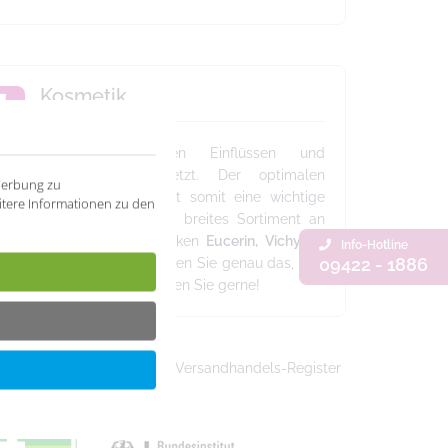
Kosmetik
ie Haut ist täglichen Einflüssen und
eanspruchungen ausgesetzt. Der optimalen
Werbung zu
flege unserer Haut kommt somit eine wichtige
itere Informationen zu den
edeutung zu. Durch unser breites Sortiment an
osmetikprodukten der Marken
Eucerin, Vichy, La
Info-Hotline
09422 - 1886
oche-Posay
oder
Nuxe
finden Sie genau das, was
hre Haut benötigt. Wir beraten Sie gerne!
sind als Versandhändler im Versandhandels-Register
fArM registriert: