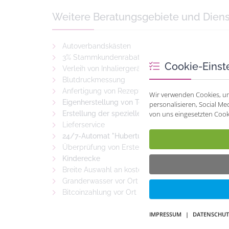
Weitere Beratungsgebiete und Diens
Autoverbandskästen
3% Stammkundenrabatt mit Ihrer persönlichen K
Cookie-Einst
Verleih von Inhaliergeräten
Blutdruckmessung
Anfertigung von Rezepturen aller Art
Wir verwenden Cookies, um
Eigenherstellung von Tees und Heilkräutermisch
personalisieren, Social M
von uns eingesetzten Cooki
Erstellung der speziellen Spagyrik-Mischungen
Lieferservice
24/7-Automat "Hubertus 2 Go"
Überprüfung von Erste-Hilfe-Schränkchen, Haus
Kinderecke
Breite Auswahl an kostenfreien Gesundheitsmaga
Granderwasser vor Ort
Bitcoinzahlung vor Ort
IMPRESSUM
|
DATENSCHUT