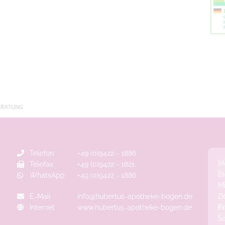
BERATUNG
Telefon
+49 (0)9422 - 1886
M
Telefax
+49 (0)9422 - 1821
D
WhatsApp
+49 (0)9422 - 1886
M
E-Mail
info@hubertus-apotheke-bogen.de
D
Internet
www.hubertus-apotheke-bogen.de
Fr
S