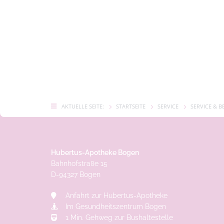
AKTUELLE SEITE:
STARTSEITE
SERVICE
SERVICE & 
Hubertus-Apotheke Bogen
Bahnhofstraße 15
D-
94327
Bogen
Anfahrt zur Hubertus-Apotheke
Im Gesundheitszentrum Bogen
1 Min. Gehweg zur Bushaltestelle