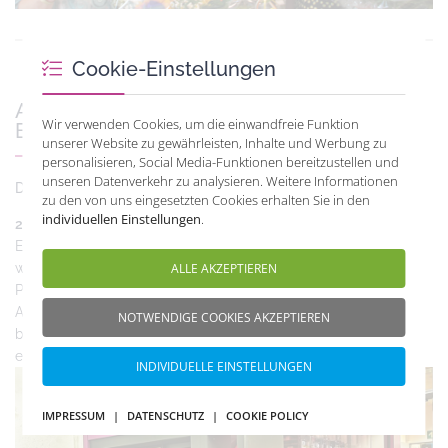
Cookie-Einstellungen
Apothekenvollautomat - der Erste in
Wir verwenden Cookies, um die einwandfreie Funktion
Bogen
unserer Website zu gewährleisten, Inhalte und Werbung zu
personalisieren, Social Media-Funktionen bereitzustellen und
unseren Datenverkehr zu analysieren. Weitere Informationen
Dateianhang:
2019-02-12_automat.pdf
zu den von uns eingesetzten Cookies erhalten Sie in den
individuellen Einstellungen
.
2019 - Dezember
Ein Jahr nachdem 50-jährigen Jubiläum hat nun ein
ALLE AKZEPTIEREN
weitere Fortschritt Einzug gehalten: Um mehr für den
Patienten da zu sein, für ein effizienteres und schnelleres
Arbeiten, hat die Hubertus-Apotheke den ersten und
NOTWENDIGE COOKIES AKZEPTIEREN
bisher einzigen Apothekenvollautomaten in Bogen
erworben.
INDIVIDUELLE EINSTELLUNGEN
IMPRESSUM
|
DATENSCHUTZ
|
COOKIE POLICY