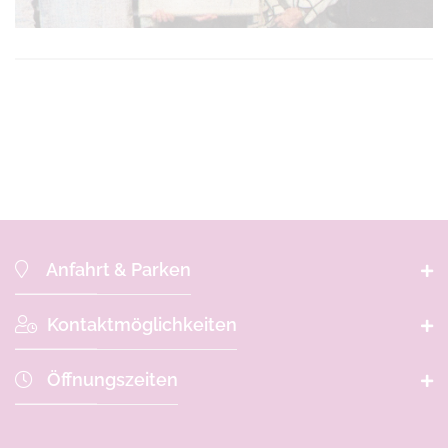
Anfahrt & Parken
Kontaktmöglichkeiten
Hubertus-Apotheke Bogen
Bahnhofstraße 15
Öffnungszeiten
D-
94327
Bogen
+49 (0)9422 - 1886
+49 (0)9422 - 1821
Anfahrt zur Hubertus-Apotheke
+49 (0)9422 - 1886